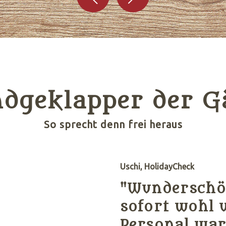
dgeklapper der G
So sprecht denn frei heraus
Uschi, HolidayCheck
"Wunderschön
sofort wohl 
Personal war