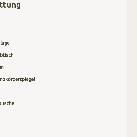
ttung
lage
btisch
en
nzkörperspiegel
Dusche