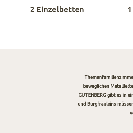
2 Einzelbetten
1
Themenfamilienzimmer
beweglichen Metalllett
GUTENBERG gibt es in eine
und Burgfräuleins müssen
v