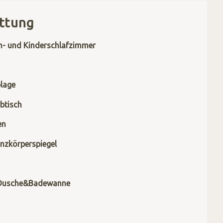
ttung
n- und Kinderschlafzimmer
lage
btisch
en
nzkörperspiegel
 Dusche&Badewanne