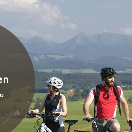
en
us