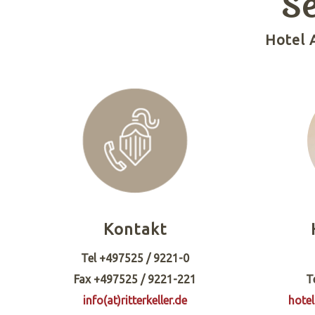
S
Hotel 
Kontakt
Tel +497525 / 9221-0
Fax +497525 / 9221-221
T
info(at)ritterkeller.de
hotel