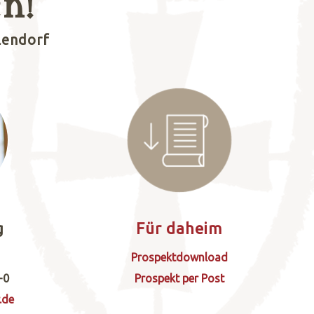
n!
lendorf
g
Für daheim
Prospektdownload
-0
Prospekt per Post
r.de