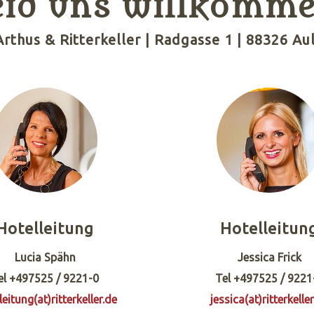
eid uns willkomme
Arthus & Ritterkeller | Radgasse 1 | 88326 Au
Hotelleitung
Hotelleitun
Lucia Spähn
Jessica Frick
el +497525 / 9221-0
Tel +497525 / 9221
leitung(at)ritterkeller.de
jessica(at)ritterkelle